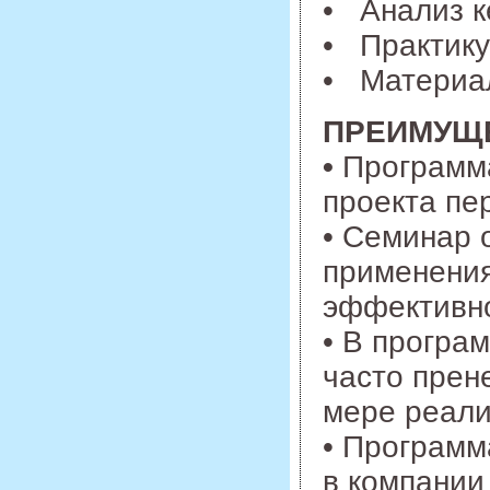
• Анализ к
• Практик
• Материал
ПРЕИМУЩ
•
Программа
проекта пе
• Семинар 
применения
эффективно
• В програ
часто прене
мере реали
• Программ
в компании