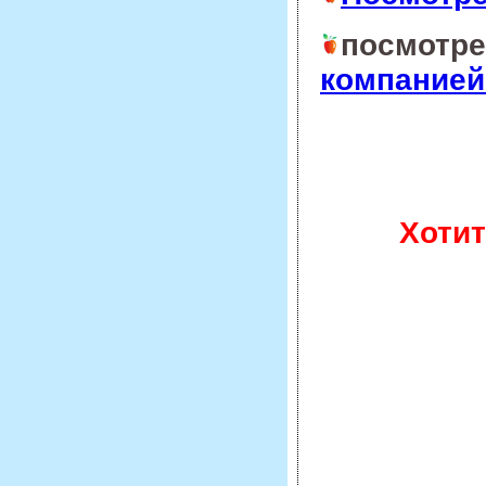
посмотр
компание
Хотит