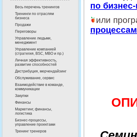
по бизнес
Весь перечень тренингов
Тренинги по отраслям
или прог
бизнеса
Продажи
процессам
Переговоры
Управление людьми,
менеджмент
Управление компанией
(стратегия, BSC, MBO и пр.)
Личная эффективность,
развитие способностей
Дистрибуция, мерчендайзинг
Обслуживание, сервис
Взаимодействие в команде,
коммуникации
Закупки
ОПИ
Финансы
Маркетинг, финансы,
логистика
Бизнес-процессы,
управление проектами
Семин
Тренинг тренеров