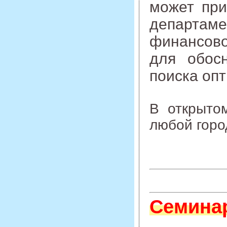
может при
департам
финансово
для обос
поиска оп
В открыто
любой горо
Семина