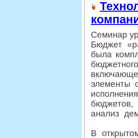
Техно
компан
Семинар ур
Бюджет «р
была компл
бюджетног
включающе
элементы 
исполнени
бюджетов,
анализ дем
В открыто