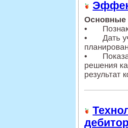
Эффек
Основные 
•
Позна
•
Дать у
планирован
•
Показа
решения ка
результат 
Техно
дебито