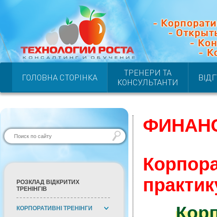
ТРЕНЕРИ ТА
ГОЛОВНА СТОРІНКА
ВІД
КОНСУЛЬТАНТИ
ФИНАН
Корпо
практи
РОЗКЛАД ВІДКРИТИХ
ТРЕНІНГІВ
Кор
КОРПОРАТИВНІ ТРЕНІНГИ