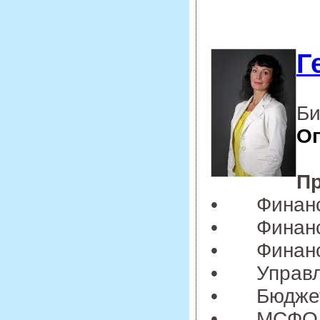
Г
Би
Оп
Пр
•
Финан
•
Финан
•
Финан
•
Управ
•
Бюдже
•
МСФО