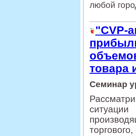
любой горо
"CVP-а
прибыли
объемов
товара 
Семинар у
Рассматр
ситуаци
производя
торговог