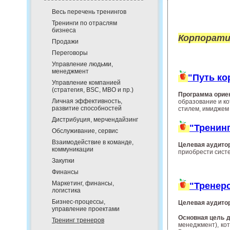
Весь перечень тренингов
Тренинги по отраслям
бизнеса
Корпорат
Продажи
Переговоры
Управление людьми,
менеджмент
"Путь ко
Управление компанией
(стратегия, BSC, MBO и пр.)
Программа орие
Личная эффективность,
образование и к
развитие способностей
стилем, имиджем
Дистрибуция, мерчендайзинг
"Тренинг
Обслуживание, сервис
Взаимодействие в команде,
Целевая аудито
коммуникации
приобрести сист
Закупки
Финансы
Маркетинг, финансы,
"Тренер
логистика
Бизнес-процессы,
Целевая аудито
управление проектами
Основная цель д
Тренинг тренеров
менеджмент), ко