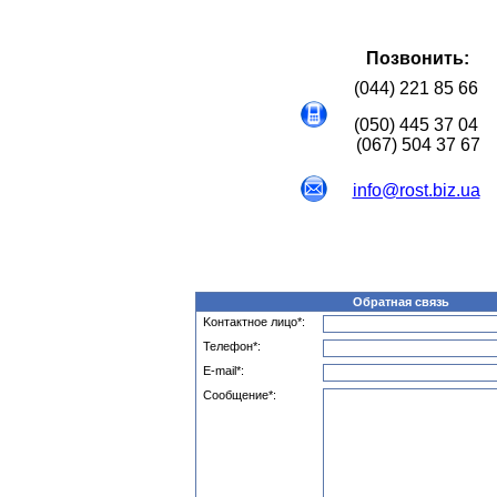
Позвонить:
(044) 221 85 66
(050) 445 37 04
(067) 504 37 67
info@rost.biz.ua
Обратная связь
Kонтактное лицо
*
:
Телефон
*
:
E-mail
*
:
Сообщение
*
: