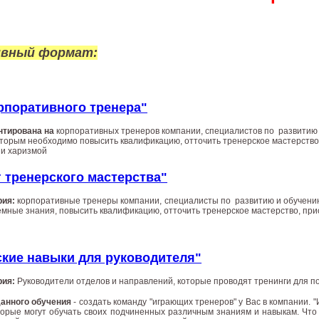
ивный формат:
рпоративного тренера"
нтирована на
к
орпоративных тренеров компании, специалистов по развитию 
оторым необходимо повысить квалификацию, отточить тренерское мастерство
 и харизмой
 тренерского мастерства"
рия:
к
орпоративные тренеры компании, специалисты по развитию и обучению
емные знания, повысить квалификацию, отточить тренерское мастерство, пр
ские навыки для руководителя"
рия:
Руководители отделов и направлений, которые проводят тренинги для п
анного обучения
- создать команду "играющих тренеров" у Вас в компании. 
торые могут обучать своих подчиненных различным знаниям и навыкам. Что 