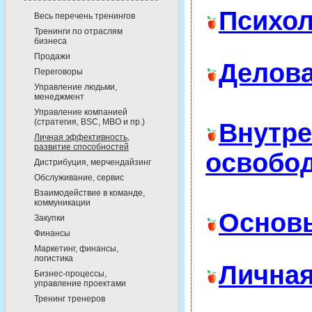
Психол
Весь перечень тренингов
Тренинги по отраслям
бизнеса
Продажи
Делова
Переговоры
Управление людьми,
менеджмент
Управление компанией
(стратегия, BSC, MBO и пр.)
Внутр
Личная эффективность,
развитие способностей
освобод
Дистрибуция, мерчендайзинг
Обслуживание, сервис
Взаимодействие в команде,
коммуникации
Основы
Закупки
Финансы
Маркетинг, финансы,
логистика
Личная
Бизнес-процессы,
управление проектами
Тренинг тренеров