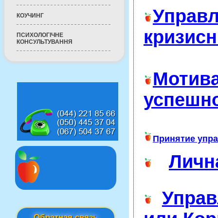
Управ
КОУЧИНГ
кризисн
ПСИХОЛОГІЧНЕ
КОНСУЛЬТУВАННЯ
Мотива
успешн
Принятие упра
Личн
У
прав
Обратная связь