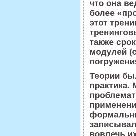
что она ве
более «про
этот трен
тренингов
также срок
модулей (
погружени
Теории был
практика. 
проблемат
применени
формальны
записывал.
вовлечь и