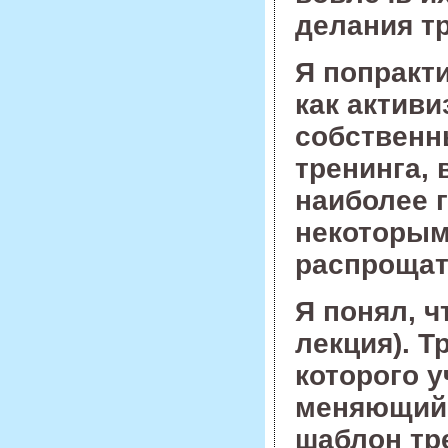
делания т
Я попракт
как активи
собственн
тренинга,
наиболее 
некоторым
распрощат
Я понял, ч
лекция). Т
которого 
меняющий 
шаблон тр