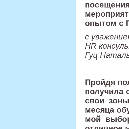
посещения
мероприяти
опытом с
с уважение
HR консул
Гуц Натал
Пройдя по
получила 
свои зоны
месяца обу
мой выбор
отличное м