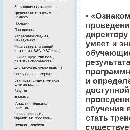
Весь перечень тренингов
Тренинги по отраслям
• «Ознако
бизнеса
проведени
Продажи
Переговоры
директору 
Управление людьми,
менеджмент
умеет и з
Управление компанией
обучающие
(стратегия, BSC, MBO и пр.)
Личная эффективность,
результат
развитие способностей
Дистрибуция, мерчендайзинг
программн
Обслуживание, сервис
и определ
Взаимодействие в команде,
коммуникации
доступной
Закупки
проведени
Финансы
Маркетинг, финансы,
обучения 
логистика
Бизнес-процессы,
стать трен
управление проектами
Тренинг тренеров
существуе