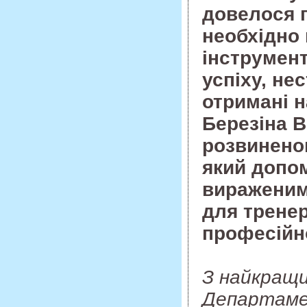
довелося п
необхідно 
інструмент
успіху, не
отримані н
Березіна В
розвиненою
який допом
вираженим 
для тренер
професійн
З найкращ
Департаме