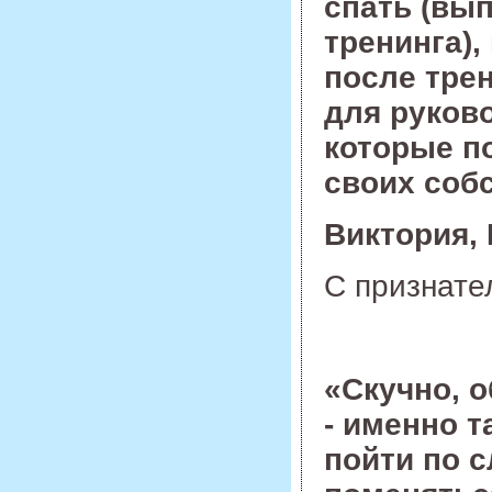
спать (вы
тренинга),
после тре
для руков
которые п
своих соб
Виктория,
С признате
«Скучно, о
- именно 
пойти по с