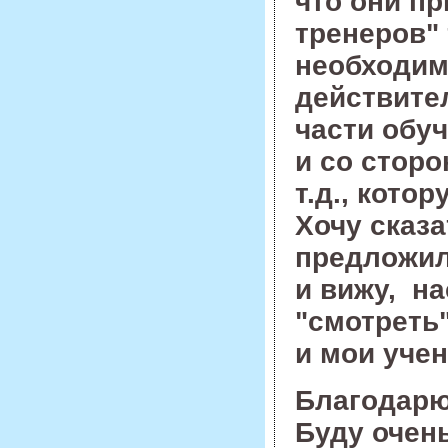
что они пр
тренеров" 
необходим.
действите
части обу
и со стор
т.д., кот
Хочу сказа
предложили
и вижу, на
"смотреть"
и мои учен
Благодарю
Буду очен