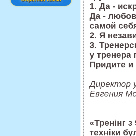
1. Да - ис
Да - любов
самой себ
2. Я незав
3. Тренерс
у тренера
Придите и
Директор 
Евгения М
«Тренінг з
техніки бу