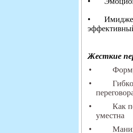
•
Эмоцион
•
Имиджев
эффективный
Жесткие пер
•
Форм
•
Гибко
переговор
•
Как п
уместна
•
Манип