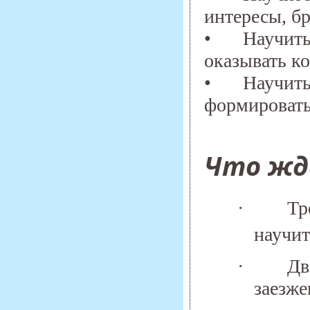
интересы, б
•
Научить
оказывать к
•
Научить
формировать
Что жде
·
Тр
научит
·
Дв
заезже