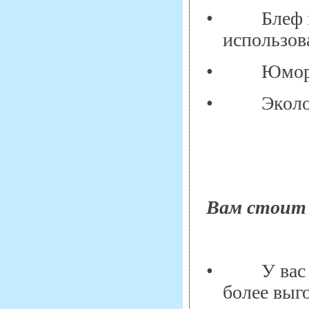
•
Блеф 
использов
•
Юмор,
•
Эколо
Вам стоит 
•
У вас
более выг