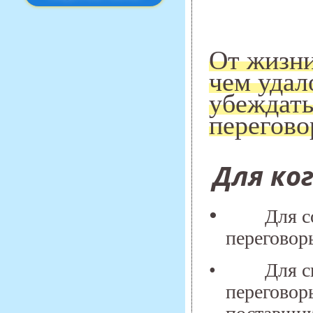
От жизни
чем удал
убеждать
перегово
Для ко
•
Для с
переговор
•
Для с
переговор