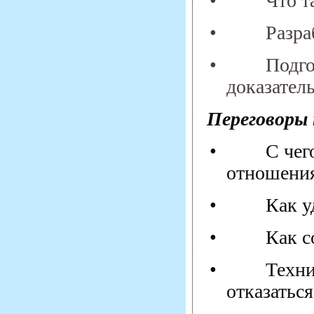
•
Что т
•
Разра
•
Подго
доказател
Переговоры 
•
С чег
отношения
•
Как у
•
Как с
•
Техни
отказатьс