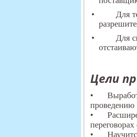
поставщи
•
Для т
разрешит
•
Для с
отстаиваю
Цели п
•
Выработ
проведению 
•
Расшире
переговорах
•
Научитс