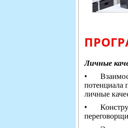
ПРОГР
Личные каче
•
Взаимос
потенциала п
личные качес
•
Констру
переговорщи