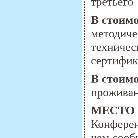
третьего
В стоим
методиче
техничес
сертифи
В стоим
проживан
МЕСТО
Конферен
чем сооб