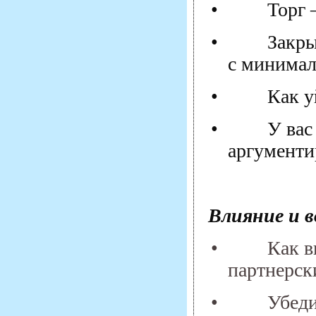
•
Торг 
•
Закры
с минима
•
Как у
•
У вас
аргументи
Влияние и в
•
Как в
партнерск
•
Убеди