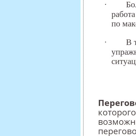
·
Бо
работа
по мак
·
В 
упражн
ситуац
Перегов
которого
возможн
перегово