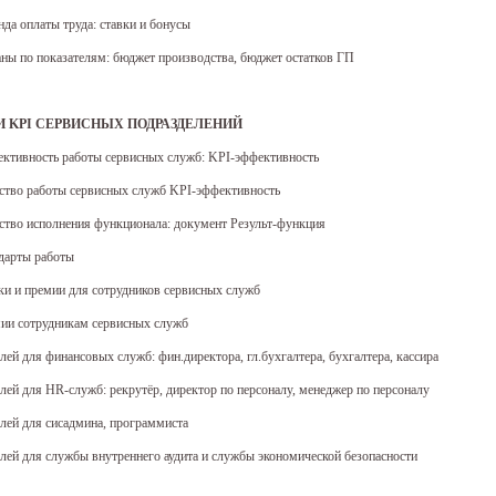
нда оплаты труда: ставки и бонусы
ланы по показателям: бюджет производства, бюджет остатков ГП
И KPI СЕРВИСНЫХ ПОДРАЗДЕЛЕНИЙ
ективность работы сервисных служб: KPI-эффективность
ество работы сервисных служб KPI-эффективность
ество исполнения функционала: документ Результ-функция
ндарты работы
ки и премии для сотрудников сервисных служб
емии сотрудникам сервисных служб
лей для финансовых служб: фин.директора, гл.бухгалтера, бухгалтера, кассира
лей для HR-служб: рекрутёр, директор по персоналу, менеджер по персоналу
лей для сисадмина, программиста
лей для службы внутреннего аудита и службы экономической безопасности