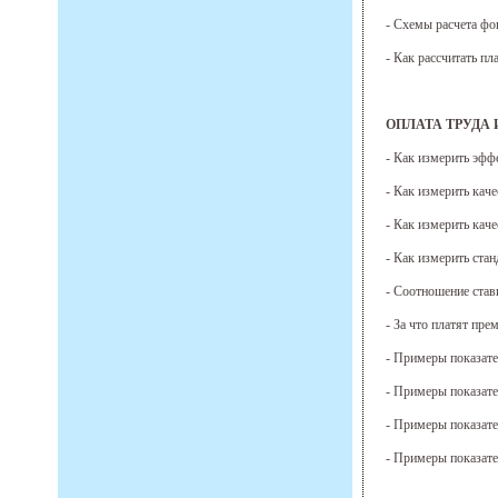
- Схемы расчета фо
- Как рассчитать п
ОПЛАТА ТРУДА 
- Как измерить эфф
- Как измерить кач
- Как измерить кач
- Как измерить ста
- Соотношение став
- За что платят пр
- Примеры показате
- Примеры показате
- Примеры показате
- Примеры показате