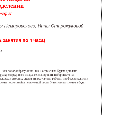
зделений
к-офис
я Немировского,
Инны Старожуковой
 2 занятия по 4 часа)
рн
 - как доходообразующих, так и сервисных. Будем детально
рузку сотрудников и заранее планировать набор штата или
 словах и эмоциях оценивать результаты работы, профессионализм и
ение постоянной и переменной части. Участникам тренинга будет