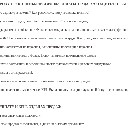
РОВАТЬ РОСТ ПРИБЫЛИ И ФОНДА ОПЛАТЫ ТРУДА. КАКОЙ ДОЛЖЕН БЫТ
ить зарплату и премии? Как рассчитать, кому и сколько платить?
да оплаты труда должен быть в компании: 2 основных подхода
уда растет, а прибыль нет. Финансовая модель компании и основные показатели эффектив
на ФОТ и источники повышения фонда оплаты труда. Как утвердить рост фонда оплаты 
ивности затрат на персонал, как оценить инвестиции в персонал
расчета премиального фонда. Порог и потолок премиального фонда
ктуры постоянной и переменной части: руководителей и рядовых сотрудников
стемы вознаграждений.
ения премиального фонда в зависимости от сезонности продаж
ение коллективных и личных KPI. Выплачивать ли индивидуальный бонус, если компания
УЛЬТАТУ И KPI В ОТДЕЛАХ ПРОДАЖ
иваем следующие должности:
 план продаж выполняется, а денег на выплату премий нет