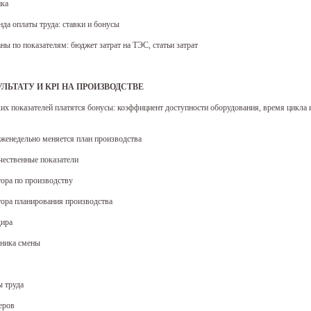
ика
нда оплаты труда: ставки и бонусы
аны по показателям: бюджет затрат на ТЭС, статьи затрат
УЛЬТАТУ И KPI НА ПРОИЗВОДСТВЕ
аких показателей платятся бонусы: коэффициент доступности оборудования, время цикла 
 еженедельно меняется план производства
ачественные показатели
тора по производству
тора планирования производства
дира
ьника смены
ы труда
еров