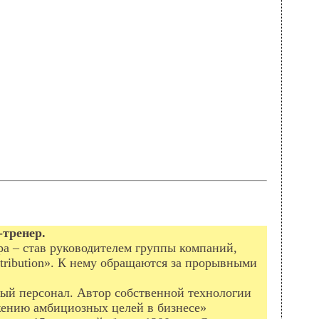
тренер.
ра – став руководителем группы компаний,
tribution». К нему обращаются за прорывными
ый персонал. Автор собственной технологии
жению амбициозных целей в бизнесе»