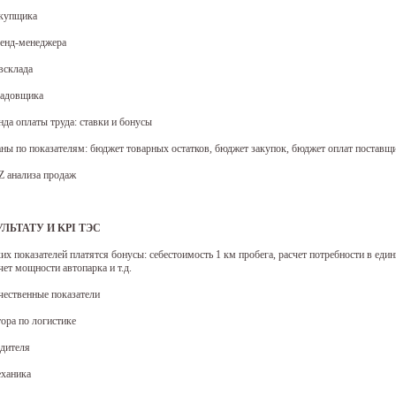
акупщика
ренд-менеджера
всклада
ладовщика
нда оплаты труда: ставки и бонусы
ланы по показателям: бюджет товарных остатков, бюджет закупок, бюджет оплат поставщ
 анализа продаж
ЛЬТАТУ И KPI ТЭС
ких показателей платятся бонусы: себестоимость 1 км пробега, расчет потребности в еди
чет мощности автопарка и т.д.
ачественные показатели
тора по логистике
одителя
еханика