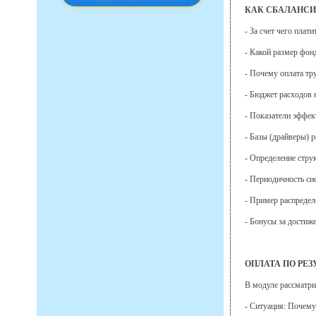
КАК СБАЛАНСИ
- За счет чего плат
- Какой размер фон
- Почему оплата тр
- Бюджет расходов 
- Показатели эффект
- Базы (драйверы) 
- Определение стру
- Периодичность си
- Пример распредел
- Бонусы за достиж
ОПЛАТА ПО РЕЗ
В модуле рассматр
- Ситуация: Почему