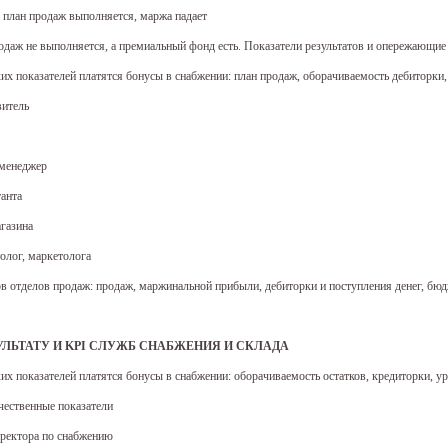
 план продаж выполняется, маржа падает
родаж не выполняется, а премиальный фонд есть. Показатели результатов и опережающие
аких показателей платятся бонусы в снабжении: план продаж, оборачиваемость дебиторки
витель
 менеджер
танта
газина
толог, маркетолога
 отделов продаж: продаж, маржинальной прибыли, дебиторки и поступления денег, бюд
УЛЬТАТУ И KPI СЛУЖБ СНАБЖЕНИЯ И СКЛАДА
ких показателей платятся бонусы в снабжении: оборачиваемость остатков, кредиторки, ур
ачественные показатели
иректора по снабжению