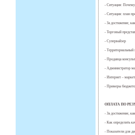
- Ситуация: Почему
- Ситуация: план п
- За достижение, к
- Торговый предста
- Супервайзер
- Территориальный
- Продавца консуль
- Администратор ма
- Интернет – марке
- Примеры бюджетов
ОПЛАТА ПО РЕЗ
- За достижение, ка
- Как определить к
- Показатели для д