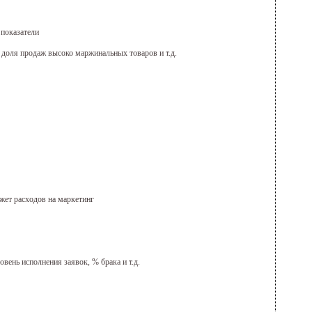
 показатели
, доля продаж высоко маржинальных товаров и т.д.
жет расходов на маркетинг
овень исполнения заявок, % брака и т.д.