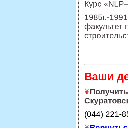
Курс «NLP–п
1985г.-199
факультет 
строительс
Ваши д
Получить
Скуратовск
(044) 221-8
Вернутьс