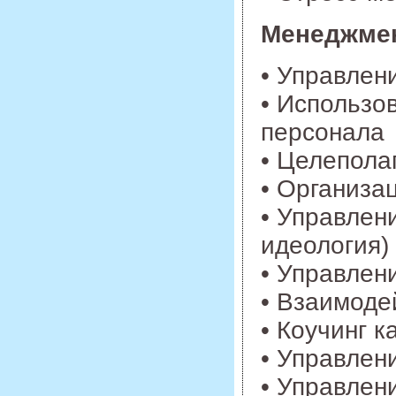
Менеджмен
• Управлен
• Использо
персонала
• Целепола
• Организа
• Управлен
идеология)
• Управлен
• Взаимоде
• Коучинг 
• Управле
• Управлен