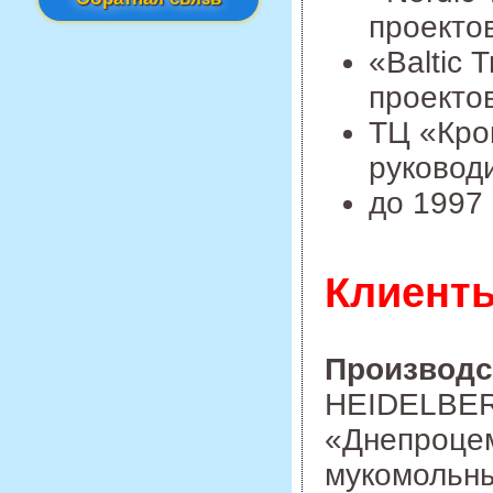
проекто
«Baltic 
проекто
ТЦ «Крок
руководи
до 1997
Клиент
Производс
HEIDELBER
«Днепроцем
мукомольны