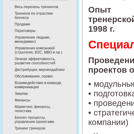
Весь перечень тренингов
Опыт
Тренинги по отраслям
тренерской
бизнеса
Продажи
1998 г.
Переговоры
Управление людьми,
Специал
менеджмент
Управление компанией
(стратегия, BSC, MBO и пр.)
Проведени
Личная эффективность,
развитие способностей
проектов 
Дистрибуция, мерчендайзинг
Обслуживание, сервис
• модульны
Взаимодействие в команде,
коммуникации
• подготов
Закупки
Финансы
• проведен
Маркетинг, финансы,
• стратегич
логистика
Бизнес-процессы,
компании)
управление проектами
Тренинг тренеров