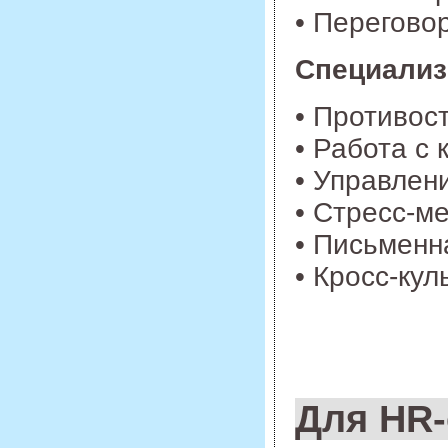
• Перегово
Специали
• Противос
• Работа с
• Управлен
• Стресс-
• Письменн
• Кросс-ку
Для HR-