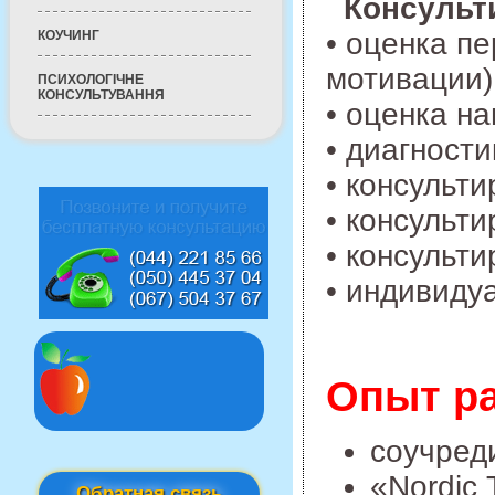
Консульт
• оценка п
КОУЧИНГ
мотивации
ПСИХОЛОГІЧНЕ
КОНСУЛЬТУВАННЯ
• оценка н
• диагност
• консульт
• консульт
• консульт
• индивиду
Опыт р
соучреди
«Nordic 
Обратная связь