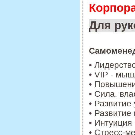
Корпора
Для рук
Самоменед
• Лидерств
• VIP - мы
• Повышени
• Сила, вл
• Развитие
• Развитие
• Интуиция
• Стресс-м