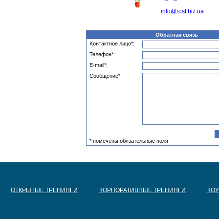
info@rost.biz.ua
Обратная связь
Kонтактное лицо
*
:
Телефон
*
:
E-mail
*
:
Сообщение
*
:
* помечены обязательные поля
ОТКРЫТЫЕ ТРЕНИНГИ
КОРПОРАТИВНЫЕ ТРЕНИНГИ
КОУЧИ
ОТКРЫТЫЕ ТРЕНИНГИ
КОРПОРАТИВНЫЕ ТРЕНИНГИ
КО