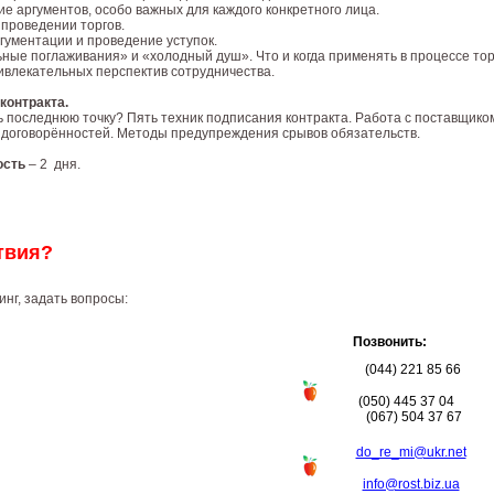
е аргументов, особо важных для каждого конкретного лица.
 проведении торгов.
гументации и проведение уступок.
ые поглаживания» и «холодный душ». Что и когда применять в процессе тор
влекательных перспектив сотрудничества.
контракта.
ь последнюю точку? Пять техник подписания контракта. Работа с поставщико
 договорённостей. Методы предупреждения срывов обязательств.
ость
– 2 дня.
твия?
инг, задать вопросы:
Позвонить:
(044) 221 85 66
(050) 445 37 04
(067) 504 37 67
do_re_mi@ukr.net
info@rost.biz.ua