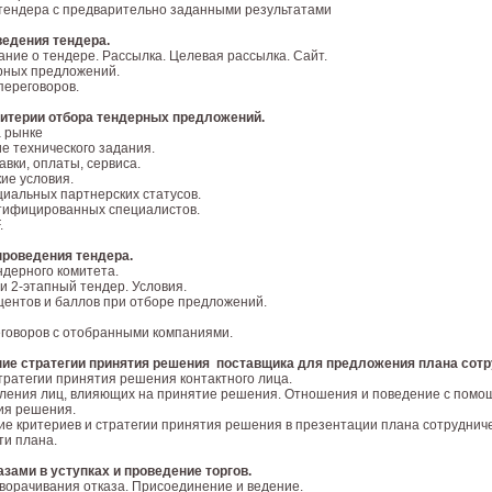
тендера с предварительно заданными результатами
едения тендера.
ие о тендере. Рассылка. Целевая рассылка. Сайт.
рных предложений.
переговоров.
итерии отбора тендерных предложений.
а рынке
 технического задания.
авки, оплаты, сервиса.
ие условия.
иальных партнерских статусов.
тифицированных специалистов.
.
роведения тендера.
дерного комитета.
и 2-этапный тендер. Условия.
ентов и баллов при отборе предложений.
говоров с отобранными компаниями.
ие стратегии принятия решения поставщика для предложения плана сотр
ратегии принятия решения контактного лица.
ления лиц, влияющих на принятие решения. Отношения и поведение с помощ
ия решения.
е критериев и стратегии принятия решения в презентации плана сотруднич
ти плана.
азами в уступках и проведение торгов.
ворачивания отказа. Присоединение и ведение.