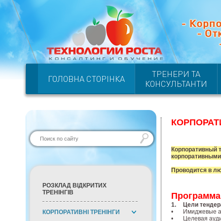
ТРЕНЕРИ ТА
ГОЛОВНА СТОРІНКА
КОНСУЛЬТАНТИ
КОРПОРАТ
Корпоративный т
корпоративными
Проводится в лю
РОЗКЛАД ВІДКРИТИХ
ТРЕНІНГІВ
Программа
1.
Цели тендер
•
Имиджевые а
КОРПОРАТИВНІ ТРЕНІНГИ
•
Целевая ауд