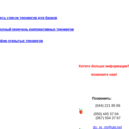
есь список тренингов для банков
олный перечень корпоративных тренингов
афик открытых тренингов
Хотите больше информации
позвоните нам!
Позвонить:
(044) 221 85 66
(050) 445 37 04
(067) 504 37 67
do_re_mi@ukr.net