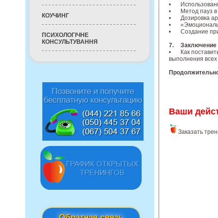
•
Использовани
•
Метод пауз в
КОУЧИНГ
•
Дозировка ар
•
«Эмоциональн
•
Создание при
ПСИХОЛОГІЧНЕ
КОНСУЛЬТУВАННЯ
7.
Заключение 
•
Как поставит
выполнения всех
Продолжительн
Ваши дейс
Заказать трен
Обратная связь