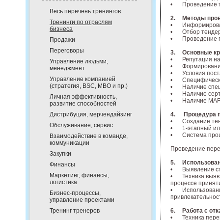
•
Проведение 
Весь перечень тренингов
2.
Методы пров
Тренинги по отраслям
•
Информирован
бизнеса
•
Отбор тенде
•
Проведение 
Продажи
Переговоры
3.
Основные кр
•
Репутация н
Управление людьми,
•
Формирование
менеджмент
•
Условия пост
Управление компанией
•
Специфическ
(стратегия, BSC, MBO и пр.)
•
Наличие спец
•
Наличие сер
Личная эффективность,
•
Наличие MAF
развитие способностей
4.
Процедура п
Дистрибуция, мерчендайзинг
•
Создание тен
Обслуживание, сервис
•
1-этапный ил
•
Система проц
Взаимодействие в команде,
коммуникации
Проведение пере
Закупки
5.
Использован
Финансы
•
Выявление ст
Маркетинг, финансы,
•
Техника выяв
логистика
процессе принят
•
Использовани
Бизнес-процессы,
привлекательнос
управление проектами
6.
Работа с отк
Тренинг тренеров
•
Техника пере