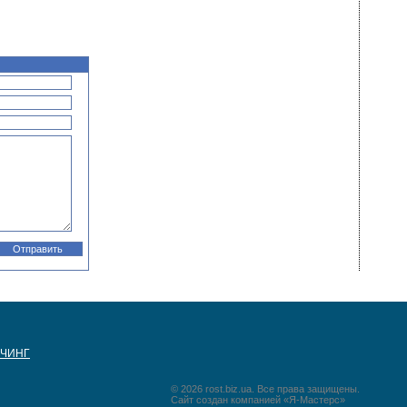
НГ
УЧИНГ
© 2026 rost.biz.ua. Все права защищены.
Сайт создан компанией «Я-Мастерс»