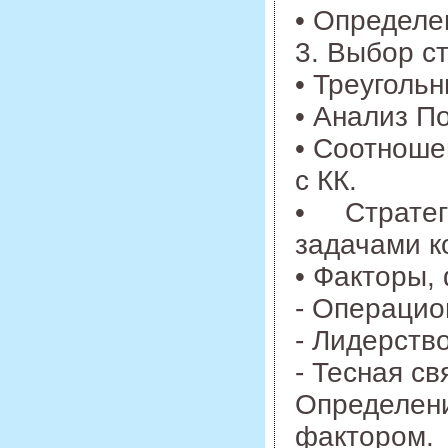
• Определе
3. Выбор ст
• Треугольн
• Анализ П
• Соотноше
с КК.
• Стратеги
задачами к
• Факторы,
- Операцио
- Лидерство
- Тесная св
Определени
фактором.